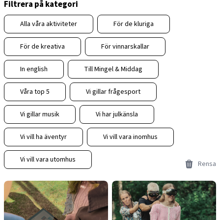
Filtrera på kategori
Alla våra aktiviteter
För de kluriga
För de kreativa
För vinnarskallar
In english
Till Mingel & Middag
Våra top 5
Vi gillar frågesport
Vi gillar musik
Vi har julkänsla
Vi vill ha äventyr
Vi vill vara inomhus
Vi vill vara utomhus
Rensa