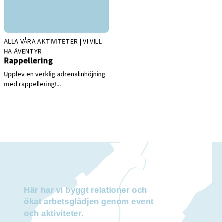
ALLA VÅRA AKTIVITETER | VI VILL
HA ÄVENTYR
Rappellering
Upplev en verklig adrenalinhöjning
med rappellering!...
H
ä
r
h
a
r
v
i
b
y
g
g
t
r
e
l
a
t
i
o
n
e
r
o
c
h
ö
k
a
t
a
r
b
e
t
s
g
l
ä
d
j
e
n
g
e
n
o
m
e
v
e
n
t
o
c
h
a
k
t
i
v
i
t
e
t
e
r
.