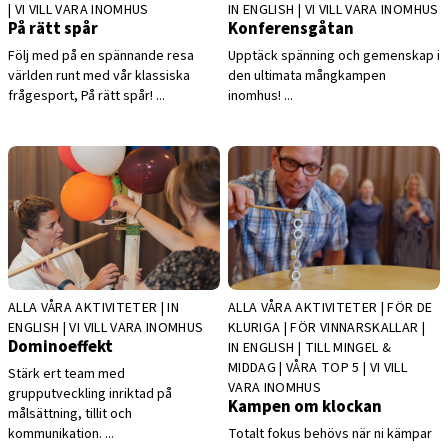
| VI VILL VARA INOMHUS
IN ENGLISH | VI VILL VARA INOMHUS
På rätt spår
Konferensgåtan
Följ med på en spännande resa
Upptäck spänning och gemenskap i
världen runt med vår klassiska
den ultimata mångkampen
frågesport, På rätt spår! ...
inomhus! ...
ALLA VÅRA AKTIVITETER | IN
ALLA VÅRA AKTIVITETER | FÖR DE
ENGLISH | VI VILL VARA INOMHUS
KLURIGA | FÖR VINNARSKALLAR |
Dominoeffekt
IN ENGLISH | TILL MINGEL &
MIDDAG | VÅRA TOP 5 | VI VILL
Stärk ert team med
VARA INOMHUS
grupputveckling inriktad på
Kampen om klockan
målsättning, tillit och
kommunikation. ...
Totalt fokus behövs när ni kämpar