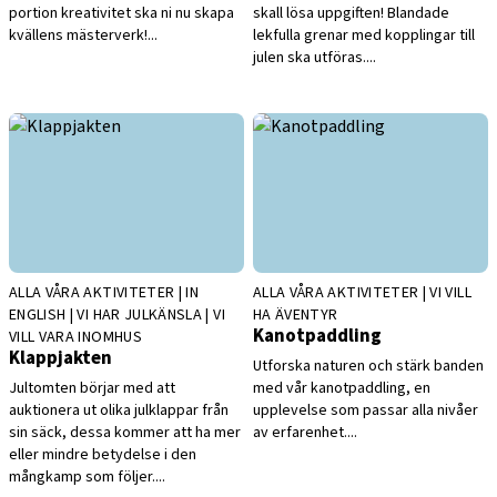
portion kreativitet ska ni nu skapa
skall lösa uppgiften! Blandade
kvällens mästerverk!...
lekfulla grenar med kopplingar till
julen ska utföras....
ALLA VÅRA AKTIVITETER | IN
ALLA VÅRA AKTIVITETER | VI VILL
ENGLISH | VI HAR JULKÄNSLA | VI
HA ÄVENTYR
Kanotpaddling
VILL VARA INOMHUS
Klappjakten
Utforska naturen och stärk banden
Jultomten börjar med att
med vår kanotpaddling, en
auktionera ut olika julklappar från
upplevelse som passar alla nivåer
sin säck, dessa kommer att ha mer
av erfarenhet....
eller mindre betydelse i den
mångkamp som följer....