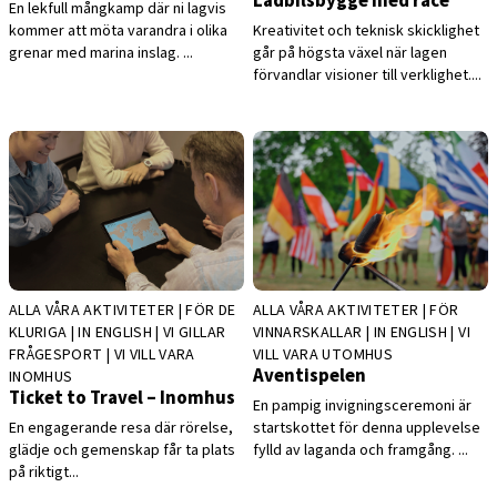
Lådbilsbygge med race
En lekfull mångkamp där ni lagvis
kommer att möta varandra i olika
Kreativitet och teknisk skicklighet
grenar med marina inslag. ...
går på högsta växel när lagen
förvandlar visioner till verklighet....
ALLA VÅRA AKTIVITETER | FÖR DE
ALLA VÅRA AKTIVITETER | FÖR
KLURIGA | IN ENGLISH | VI GILLAR
VINNARSKALLAR | IN ENGLISH | VI
FRÅGESPORT | VI VILL VARA
VILL VARA UTOMHUS
Aventispelen
INOMHUS
Ticket to Travel – Inomhus
En pampig invigningsceremoni är
En engagerande resa där rörelse,
startskottet för denna upplevelse
glädje och gemenskap får ta plats
fylld av laganda och framgång. ...
på riktigt...